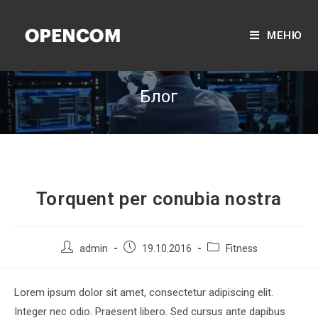
Перейти
к
МЕНЮ
содержимому
Блог
Torquent per conubia nostra
Post
Запись
Post
admin
19.10.2016
Fitness
author:
опубликована:
category:
Lorem ipsum dolor sit amet, consectetur adipiscing elit.
Integer nec odio. Praesent libero. Sed cursus ante dapibus